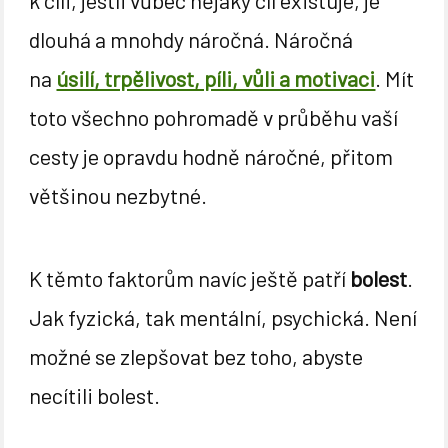
k cíli, jestli vůbec nějaký cíl existuje, je
dlouhá a mnohdy náročná. Náročná
na
úsilí, trpělivost, píli, vůli a motivaci
. Mít
toto všechno pohromadě v průběhu vaší
cesty je opravdu hodně náročné, přitom
většinou nezbytné.
K těmto faktorům navíc ještě patří
bolest
.
Jak fyzická, tak mentální, psychická. Není
možné se zlepšovat bez toho, abyste
necítili bolest.