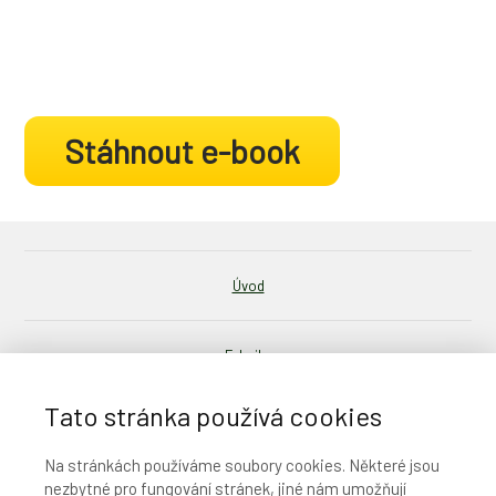
Stáhnout e-book
Úvod
E-knihy
Tato stránka používá cookies
Podcast
Na stránkách používáme soubory cookies. Některé jsou
nezbytné pro fungování stránek, jiné nám umožňují
Ochrana osobních údajů