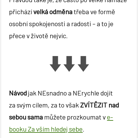
přichází
velká odměna
třeba ve formě
osobní spokojenosti a radosti – a to je
přece v životě nejvíc.
Návod
jak NEsnadno a NErychle dojít
za svým cílem, za to však
ZVÍTĚZIT nad
sebou sama
můžete prozkoumat v
e-
booku Za vším hledej sebe
.