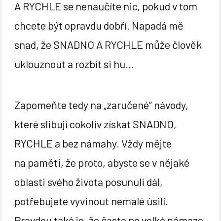
A RYCHLE se nenaučíte nic, pokud v tom
chcete být opravdu dobří. Napadá mě
snad, že SNADNO A RYCHLE může člověk
uklouznout a rozbít si hu…
Zapomeňte tedy na „zaručené” návody,
které slibují cokoliv získat SNADNO,
RYCHLE a bez námahy. Vždy mějte
na paměti, že proto, abyste se v nějaké
oblasti svého života posunuli dál,
potřebujete vyvinout nemalé úsilí.
Pravdou také je, že často po velké námaze