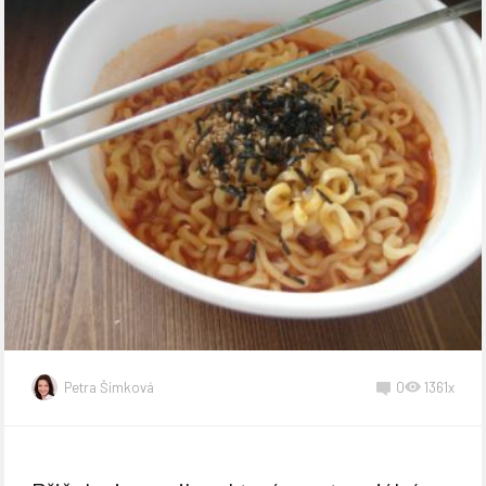
Petra Šimková
0
1361x