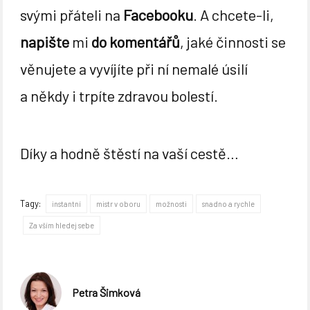
svými přáteli na
Facebooku
. A chcete-li,
napište
mi
do komentářů
, jaké činnosti se
věnujete a vyvíjíte při ní nemalé úsilí
a někdy i trpíte zdravou bolestí.
Díky a hodně štěstí na vaší cestě…
Tagy:
instantní
mistr v oboru
možnosti
snadno a rychle
Za vším hledej sebe
Petra Šimková